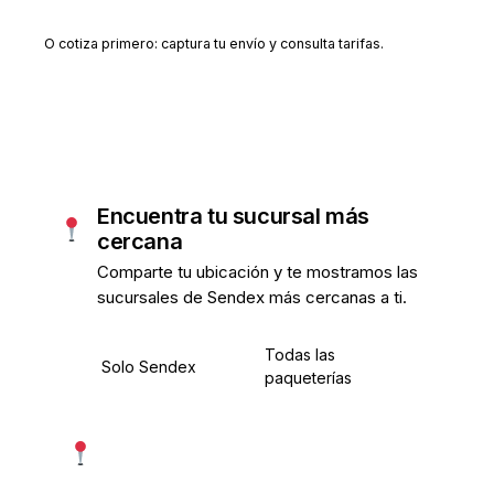
Crear cuenta gratis
O cotiza primero: captura tu envío y consulta tarifas.
Encuentra tu sucursal más
cercana
Comparte tu ubicación y te mostramos las
sucursales de Sendex más cercanas a ti.
Todas las
Solo Sendex
paqueterías
Usar mi ubicación exacta
Más precisa · pide permiso