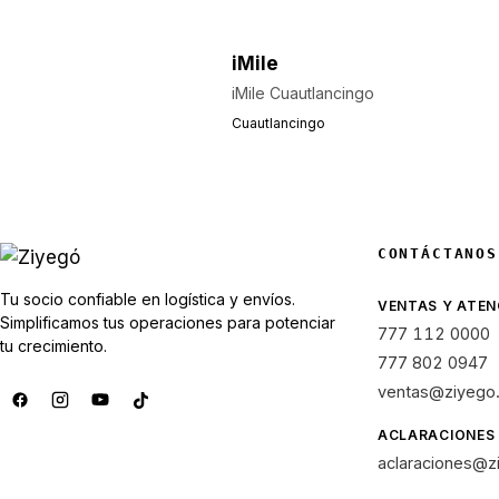
iMile
iMile Cuautlancingo
Cuautlancingo
CONTÁCTANOS
Tu socio confiable en logística y envíos.
VENTAS Y ATEN
Simplificamos tus operaciones para potenciar
777 112 0000
tu crecimiento.
777 802 0947
ventas@ziyego
ACLARACIONES
aclaraciones@z