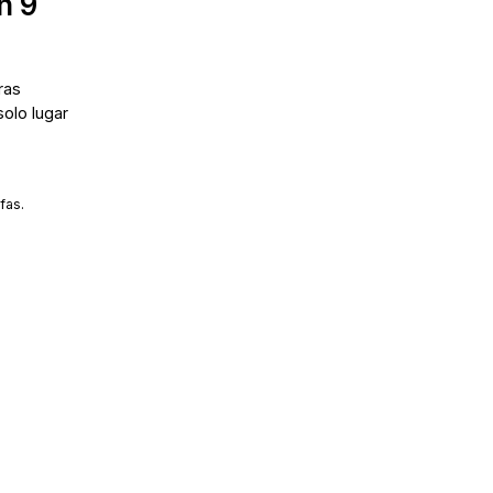
n 9
ras
solo lugar
fas.