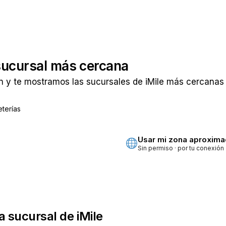
sucursal más cercana
 y te mostramos las sucursales de iMile más cercanas a
terías
ta
Usar mi zona aproxim
Sin permiso · por tu conexión
a sucursal de iMile