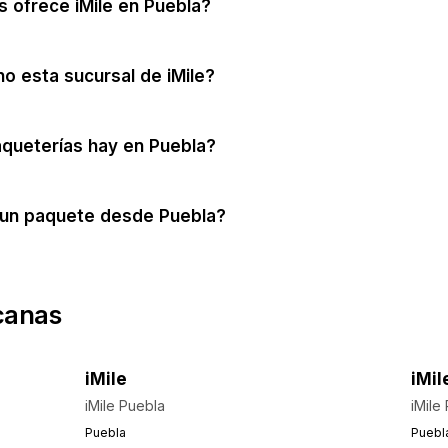
s ofrece iMile en Puebla?
no esta sucursal de iMile?
queterías hay en Puebla?
un paquete desde Puebla?
canas
iMile
iMil
iMile Puebla
iMile
Puebla
Puebl