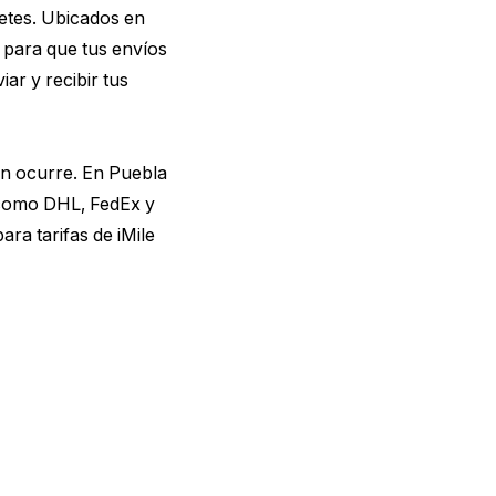
uetes. Ubicados en
 para que tus envíos
ar y recibir tus
en ocurre. En Puebla
s como DHL, FedEx y
ara tarifas de iMile