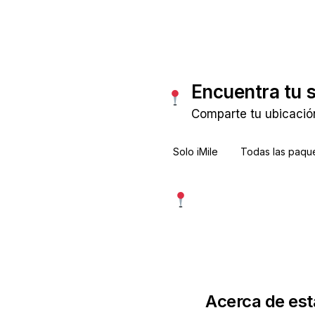
Encuentra tu 
Comparte tu ubicación
Solo iMile
Todas las paque
Usar mi ubicación exac
Más precisa · pide permiso
Acerca de est