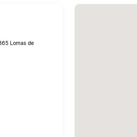
2865 Lomas de
quí
→