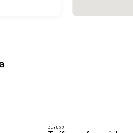
a
ZIYEGÓ