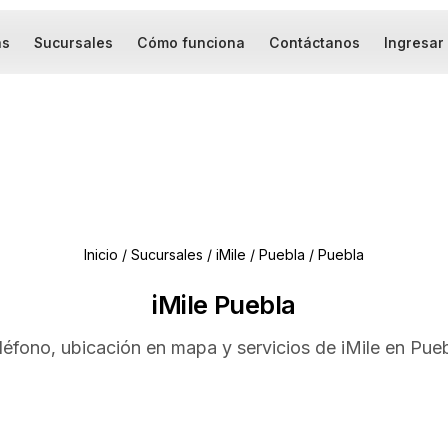
as
Sucursales
Cómo funciona
Contáctanos
Ingresar
Inicio
/
Sucursales
/
iMile
/
Puebla
/
Puebla
iMile Puebla
eléfono, ubicación en mapa y servicios de iMile en Pueb