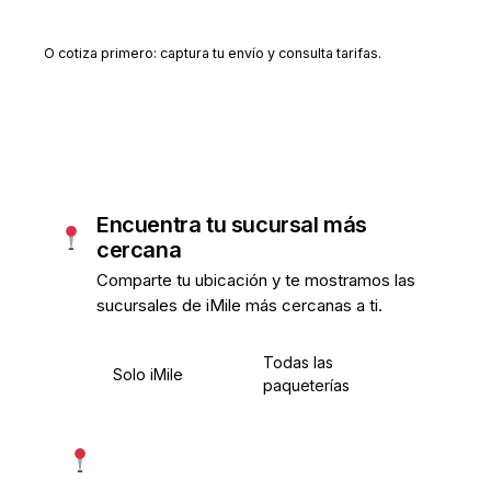
Crear cuenta gratis
O cotiza primero: captura tu envío y consulta tarifas.
Encuentra tu sucursal más
cercana
Comparte tu ubicación y te mostramos las
sucursales de iMile más cercanas a ti.
Todas las
Solo iMile
paqueterías
Usar mi ubicación exacta
Más precisa · pide permiso