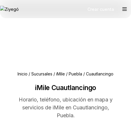
Crear cuenta
Inicio
/
Sucursales
/
iMile
/
Puebla
/
Cuautlancingo
iMile Cuautlancingo
Horario, teléfono, ubicación en mapa y
servicios de iMile en Cuautlancingo,
Puebla.