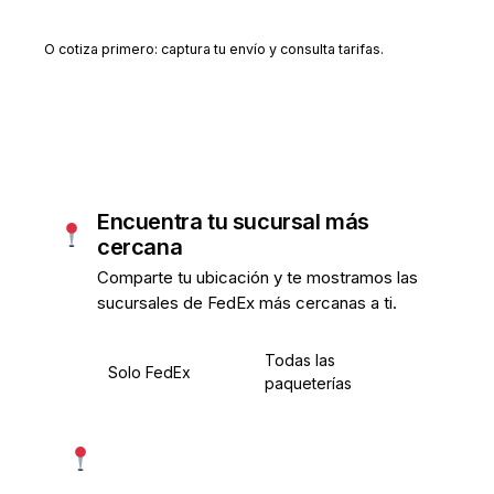
Crear cuenta gratis
O cotiza primero: captura tu envío y consulta tarifas.
Encuentra tu sucursal más
cercana
Comparte tu ubicación y te mostramos las
sucursales de FedEx más cercanas a ti.
Todas las
Solo FedEx
paqueterías
Usar mi ubicación exacta
Más precisa · pide permiso