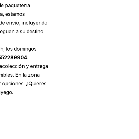
de paquetería
ca, estamos
 de envío, incluyendo
leguen a su destino
 h; los domingos
552289904
.
recolección y entrega
ibles. En la zona
r opciones. ¿Quieres
iyego.