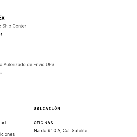
Ex
 Ship Center
ca
o Autorizado de Envío UPS
ca
UBICACIÓN
dad
OFICINAS
Nardo #10 A, Col. Satélite,
iciones