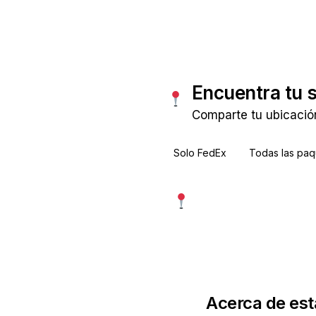
Encuentra tu 
Comparte tu ubicació
Solo FedEx
Todas las paq
Usar mi ubicación exac
Más precisa · pide permiso
Acerca de est