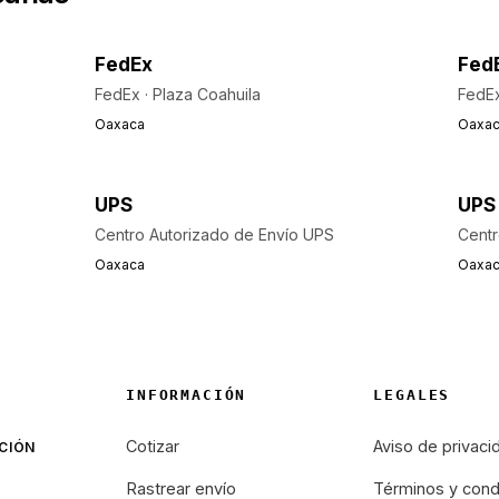
FedEx
Fed
FedEx · Plaza Coahuila
FedEx
Oaxaca
Oaxa
UPS
UPS
Centro Autorizado de Envío UPS
Centr
Oaxaca
Oaxa
INFORMACIÓN
LEGALES
Cotizar
Aviso de privaci
CIÓN
Rastrear envío
Términos y cond