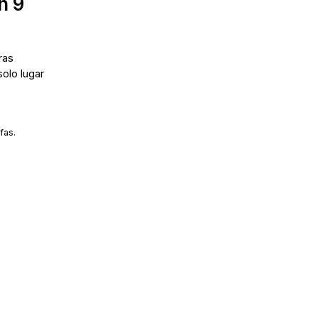
n 9
ras
solo lugar
fas.