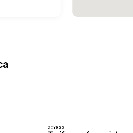
ca
ZIYEGÓ