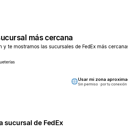
sucursal más cercana
n y te mostramos las sucursales de FedEx más cercanas 
ueterías
ta
Usar mi zona aproxim
Sin permiso · por tu conexión
a sucursal de FedEx