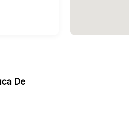
quí
→
uca De