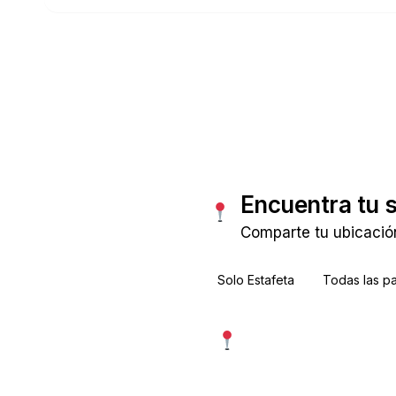
Consultar tarifas
Encuentra tu 
Comparte tu ubicación
Solo Estafeta
Todas las p
Usar mi ubicación exac
Más precisa · pide permiso