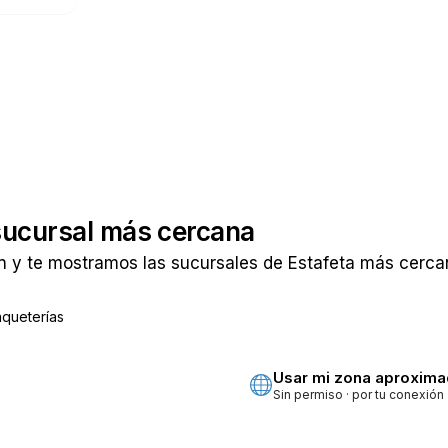
sucursal más cercana
 y te mostramos las sucursales de Estafeta más cercan
aqueterías
ta
Usar mi zona aproxim
Sin permiso · por tu conexión