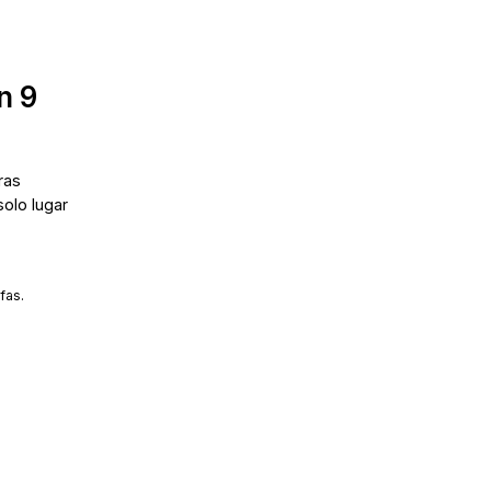
n 9
ras
solo lugar
fas.