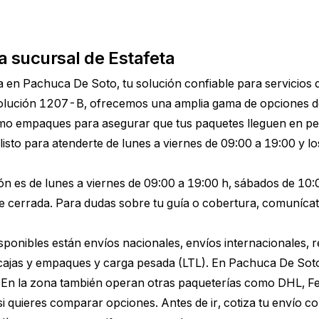
a sucursal de Estafeta
a en Pachuca De Soto, tu solución confiable para servicios 
lución 1207-B, ofrecemos una amplia gama de opciones de
omo empaques para asegurar que tus paquetes lleguen en pe
listo para atenderte de lunes a viernes de 09:00 a 19:00 y l
ón es de lunes a viernes de 09:00 a 19:00 h, sábados de 10:0
cerrada. Para dudas sobre tu guía o cobertura, comunícat
disponibles están envíos nacionales, envíos internacionales, 
 cajas y empaques y carga pesada (LTL). En Pachuca De Sot
. En la zona también operan otras paqueterías como DHL, Fe
i quieres comparar opciones. Antes de ir,
cotiza tu envío c