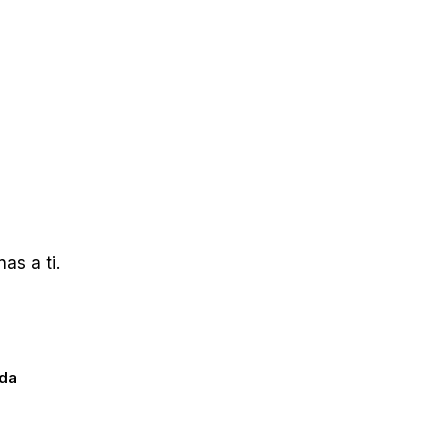
as a ti.
ada