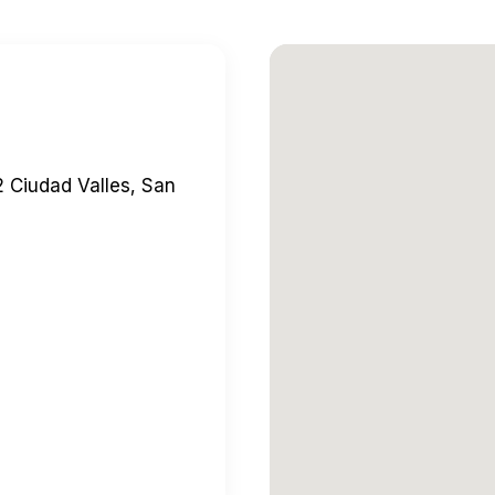
 Ciudad Valles, San
quí
→