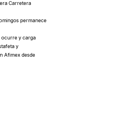
tera Carretera
s domingos permanece
n ocurre y carga
tafeta y
on Afimex desde