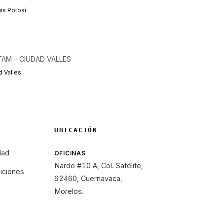
is Potosí
TAM – CIUDAD VALLES
 Valles
UBICACIÓN
dad
OFICINAS
Nardo #10 A, Col. Satélite,
iciones
62460, Cuernavaca,
Morelos.