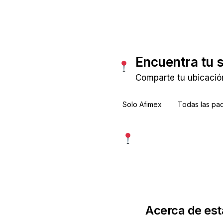
Encuentra tu 
Comparte tu ubicació
Solo Afimex
Todas las paq
Usar mi ubicación exac
Más precisa · pide permiso
Acerca de est