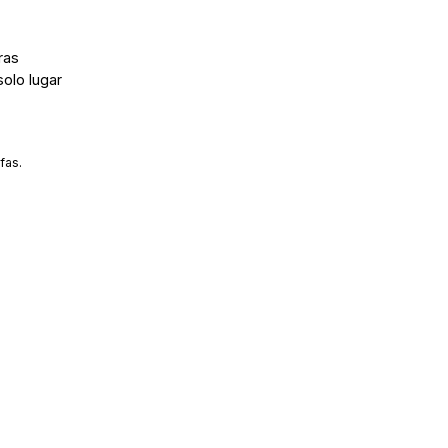
ras
solo lugar
fas.