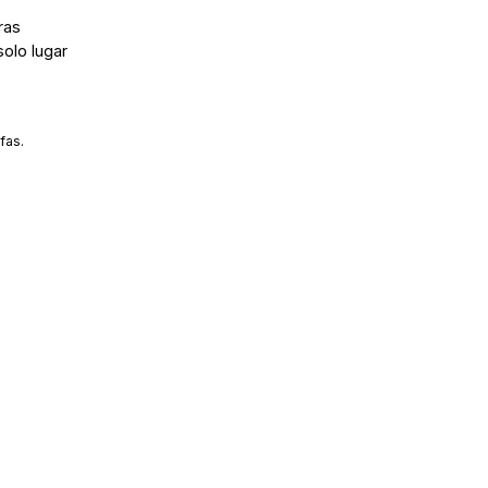
ras
solo lugar
fas.