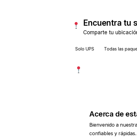
Encuentra tu 
Comparte tu ubicació
Solo UPS
Todas las paque
Usar mi ubicación exac
Más precisa · pide permiso
Acerca de est
Bienvenido a nuestr
confiables y rápidas