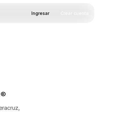
Ingresar
Crear cuenta
 ®
eracruz,