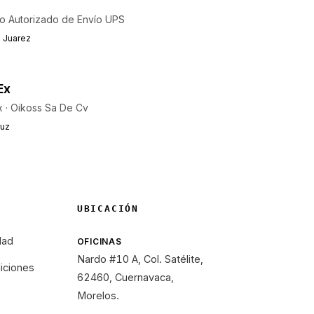
o Autorizado de Envío UPS
o Juarez
Ex
 · Oikoss Sa De Cv
ruz
UBICACIÓN
dad
OFICINAS
Nardo #10 A, Col. Satélite,
iciones
62460, Cuernavaca,
Morelos.