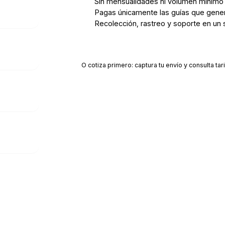
Sin mensualidades ni volumen mínimo
Pagas únicamente las guías que gene
Recolección, rastreo y soporte en un 
Crear cuenta gratis
O cotiza primero: captura tu envío y consulta tari