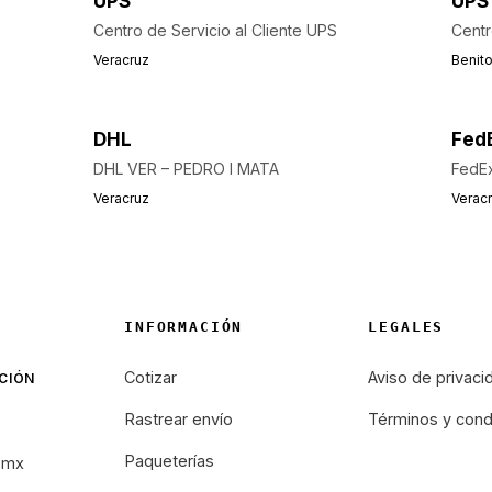
UPS
UPS
Centro de Servicio al Cliente UPS
Centr
Veracruz
Benit
DHL
Fed
DHL VER – PEDRO I MATA
FedEx
Veracruz
Verac
INFORMACIÓN
LEGALES
Cotizar
Aviso de privaci
CIÓN
Rastrear envío
Términos y cond
Paqueterías
.mx