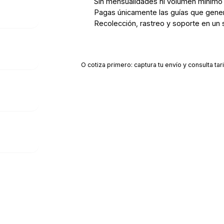
Sin mensualidades ni volumen mínimo
Pagas únicamente las guías que gene
Recolección, rastreo y soporte en un 
Crear cuenta gratis
O cotiza primero: captura tu envío y consulta tari