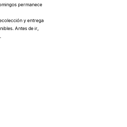
s domingos permanece
recolección y entrega
bles. Antes de ir,
.