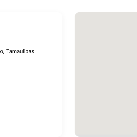
o, Tamaulipas
quí
→