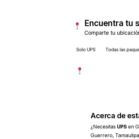
Encuentra tu 
Comparte tu ubicació
Solo UPS
Todas las paque
Usar mi ubicación exac
Más precisa · pide permiso
Acerca de est
¿Necesitas
UPS
en G
Guerrero, Tamaulipa