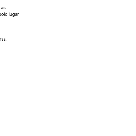
ras
solo lugar
fas.