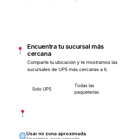
Encuentra tu sucursal más
cercana
Comparte tu ubicación y te mostramos las
sucursales de UPS más cercanas a ti.
Todas las
Solo UPS
paqueterías
Usar mi ubicación exacta
Más precisa · pide permiso
Usar mi zona aproximada
Sin permiso · por tu conexión