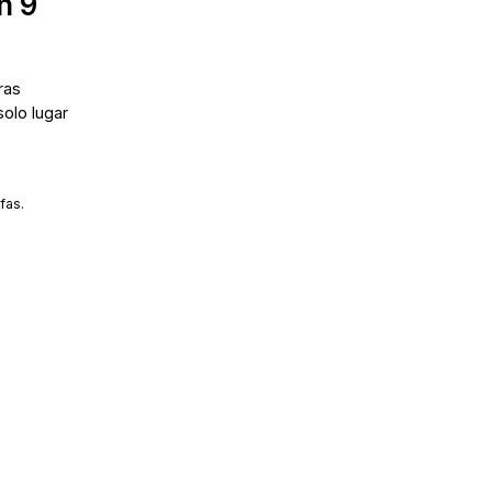
n 9
ras
solo lugar
fas.