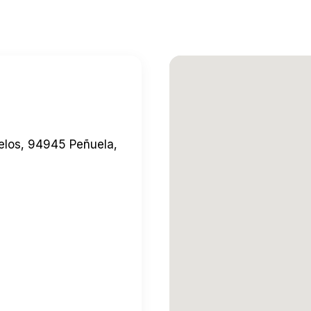
elos, 94945 Peñuela,
quí
→