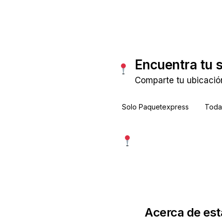
Encuentra tu 
Comparte tu ubicació
Solo Paquetexpress
Todas
Usar mi ubicación exac
Más precisa · pide permiso
Acerca de est