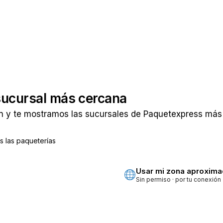
sucursal más cercana
n y te mostramos las sucursales de Paquetexpress más 
 las paqueterías
ta
Usar mi zona aproxim
Sin permiso · por tu conexión