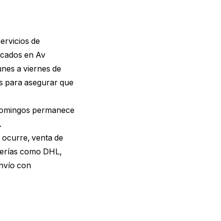
ervicios de
bicados en Av
nes a viernes de
s para asegurar que
s domingos permanece
.
n ocurre, venta de
terías como DHL,
envío con