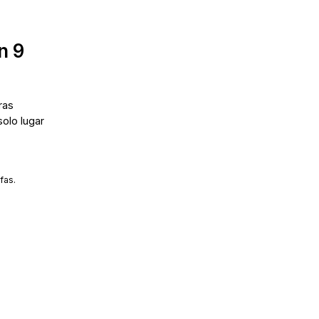
n 9
ras
solo lugar
fas.