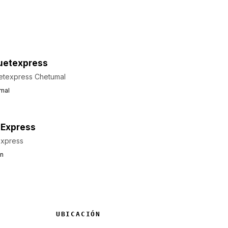
uetexpress
etexpress Chetumal
mal
 Express
Express
n
UBICACIÓN