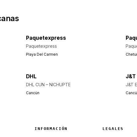
canas
Paquetexpress
Paq
Paquetexpress
Paqu
Playa Del Carmen
Chetu
DHL
J&T
DHL CUN – NICHUPTE
J&T 
Cancún
Cancú
INFORMACIÓN
LEGALES