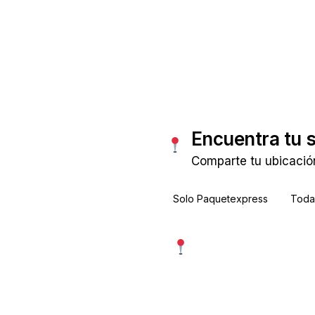
Consultar tarifas
Encuentra tu 
Comparte tu ubicació
Solo Paquetexpress
Todas
Usar mi ubicación exac
Más precisa · pide permiso