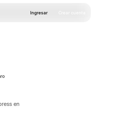
Ingresar
Crear cuenta
aro
press en