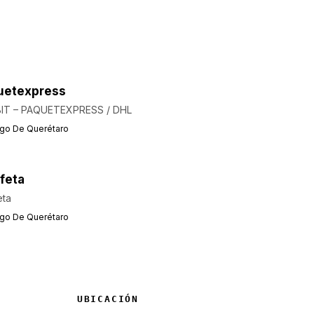
uetexpress
 BIT – PAQUETEXPRESS / DHL
ago De Querétaro
feta
eta
ago De Querétaro
UBICACIÓN