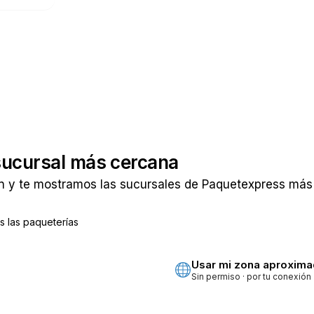
sucursal más cercana
n y te mostramos las sucursales de Paquetexpress más 
 las paqueterías
ta
Usar mi zona aproxim
Sin permiso · por tu conexión