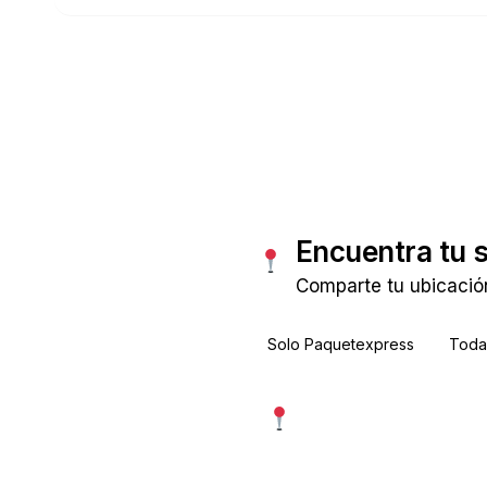
Consultar tarifas
Encuentra tu 
Comparte tu ubicació
Solo Paquetexpress
Todas
Usar mi ubicación exac
Más precisa · pide permiso