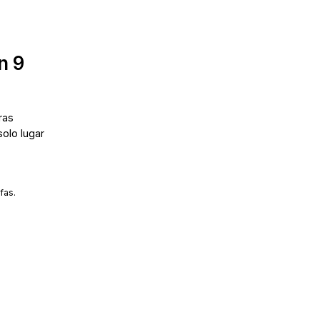
n 9
ras
solo lugar
fas.