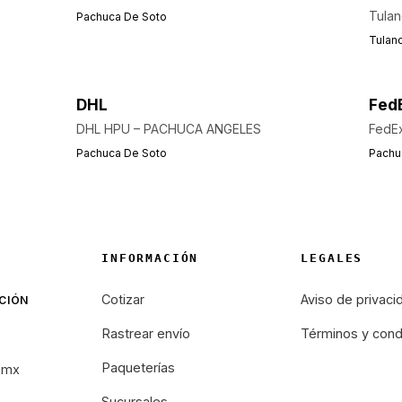
Tulan
Pachuca De Soto
Tulan
DHL
Fed
DHL HPU – PACHUCA ANGELES
FedEx
Pachuca De Soto
Pachu
INFORMACIÓN
LEGALES
Cotizar
Aviso de privaci
CIÓN
Rastrear envío
Términos y cond
Paqueterías
.mx
Sucursales