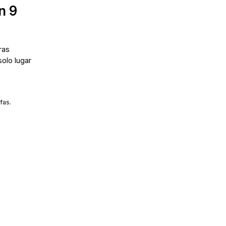
n 9
ras
solo lugar
fas.