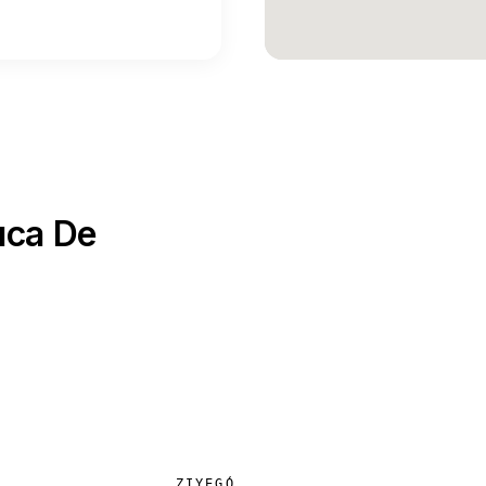
uca De
ZIYEGÓ