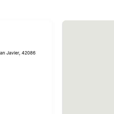
 San Javier, 42086
quí
→