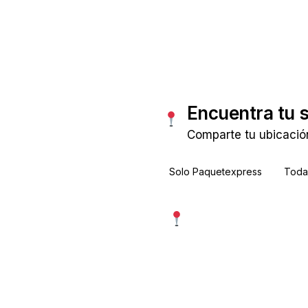
Consultar tarifas
Encuentra tu 
Comparte tu ubicació
Solo Paquetexpress
Todas
Usar mi ubicación exac
Más precisa · pide permiso