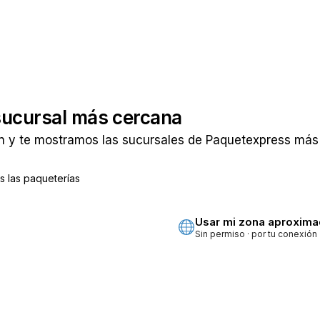
sucursal más cercana
n y te mostramos las sucursales de Paquetexpress más 
 las paqueterías
ta
Usar mi zona aproxim
Sin permiso · por tu conexión