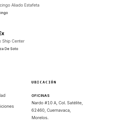
cingo Aliado Estafeta
cingo
Ex
 Ship Center
ca De Soto
UBICACIÓN
dad
OFICINAS
Nardo #10 A, Col. Satélite,
iciones
62460, Cuernavaca,
Morelos.