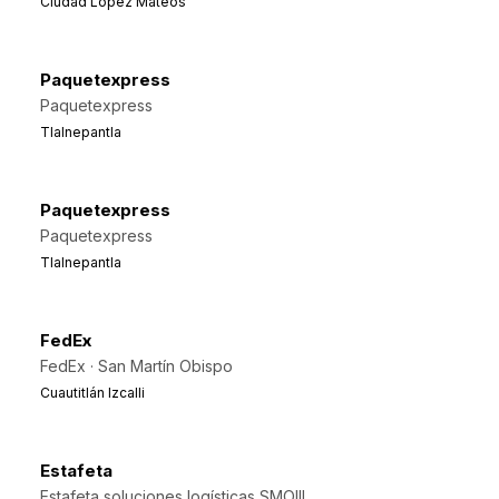
Ciudad López Mateos
Paquetexpress
Paquetexpress
Tlalnepantla
Paquetexpress
Paquetexpress
Tlalnepantla
FedEx
FedEx · San Martín Obispo
Cuautitlán Izcalli
Estafeta
Estafeta soluciones logísticas SMOIII