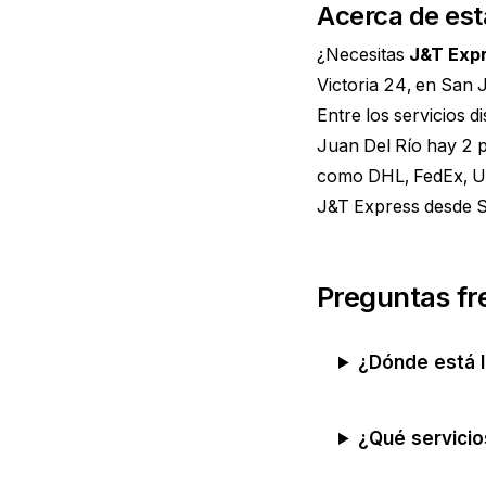
Acerca de est
¿Necesitas
J&T Exp
Victoria 24, en San 
Entre los servicios 
Juan Del Río hay 2 p
como DHL, FedEx, UPS
J&T Express desde S
Preguntas fr
¿Dónde está l
¿Qué servicio