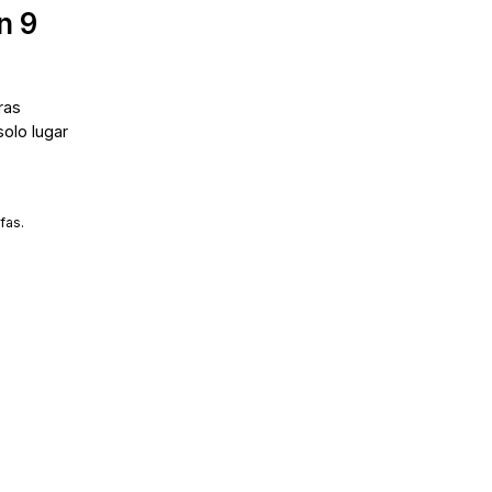
n 9
ras
solo lugar
fas.