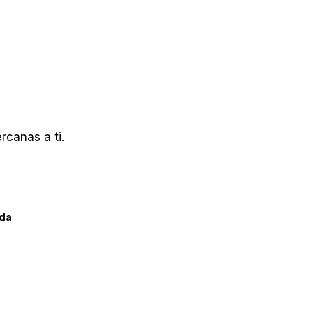
canas a ti.
ada