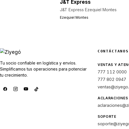
J&T Express
J&T Express Ezequiel Montes
Ezequiel Montes
CONTÁCTANOS
Tu socio confiable en logística y envíos.
VENTAS Y ATEN
Simplificamos tus operaciones para potenciar
777 112 0000
tu crecimiento.
777 802 0947
ventas@ziyego
ACLARACIONES
aclaraciones@z
SOPORTE
soporte@ziyeg