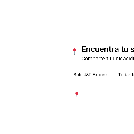
Consultar tarifas
Encuentra tu 
Comparte tu ubicació
Solo J&T Express
Todas l
Usar mi ubicación exac
Más precisa · pide permiso