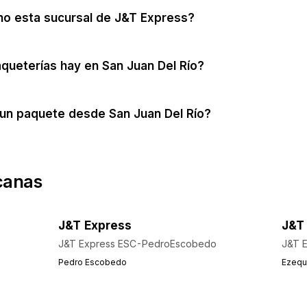
no esta sucursal de J&T Express?
queterías hay en San Juan Del Río?
un paquete desde San Juan Del Río?
canas
J&T Express
J&T
J&T Express ESC-PedroEscobedo
J&T 
Pedro Escobedo
Ezequ