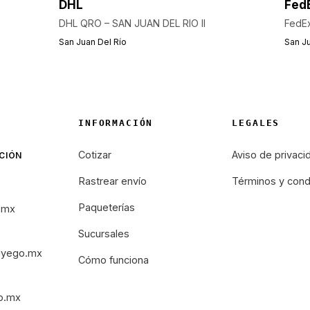
DHL
Fed
DHL QRO – SAN JUAN DEL RIO II
FedEx
San Juan Del Río
San Ju
INFORMACIÓN
LEGALES
Cotizar
Aviso de privaci
CIÓN
Rastrear envío
Términos y cond
Paqueterías
.mx
Sucursales
iyego.mx
Cómo funciona
o.mx