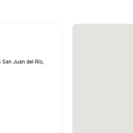
 San Juan del Río,
quí
→