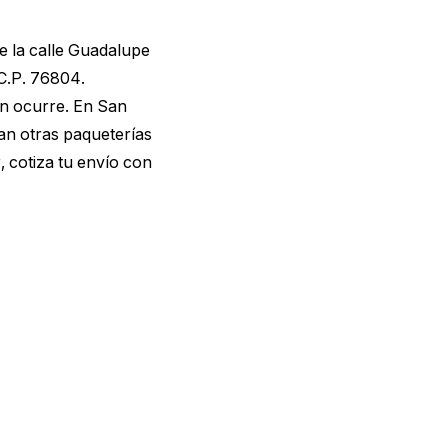
e la calle Guadalupe
 C.P. 76804.
en ocurre. En San
an otras paqueterías
r,
cotiza tu envío con