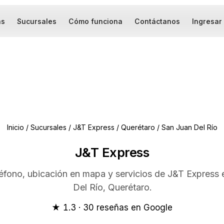
as
Sucursales
Cómo funciona
Contáctanos
Ingresar
Inicio
/
Sucursales
/
J&T Express
/
Querétaro
/
San Juan Del Río
J&T Express
léfono, ubicación en mapa y servicios de J&T Express
Del Río, Querétaro.
★ 1.3 · 30 reseñas en Google