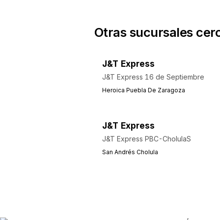
Otras sucursales cer
J&T Express
J&T Express 16 de Septiembre
Heroica Puebla De Zaragoza
J&T Express
J&T Express PBC-CholulaS
San Andrés Cholula