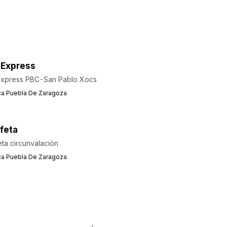
 Express
Express PBC-San Pablo Xocs
ca Puebla De Zaragoza
feta
eta circunvalación
ca Puebla De Zaragoza