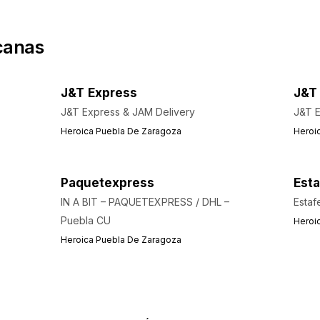
canas
J&T Express
J&T
J&T Express & JAM Delivery
J&T 
Heroica Puebla De Zaragoza
Heroi
Paquetexpress
Esta
IN A BIT – PAQUETEXPRESS / DHL –
Estaf
Puebla CU
Heroi
Heroica Puebla De Zaragoza