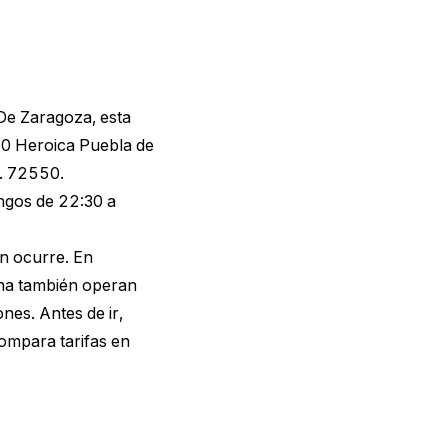
De Zaragoza, esta
50 Heroica Puebla de
P. 72550.
ingos de 22:30 a
en ocurre. En
ona también operan
nes. Antes de ir,
ompara tarifas en