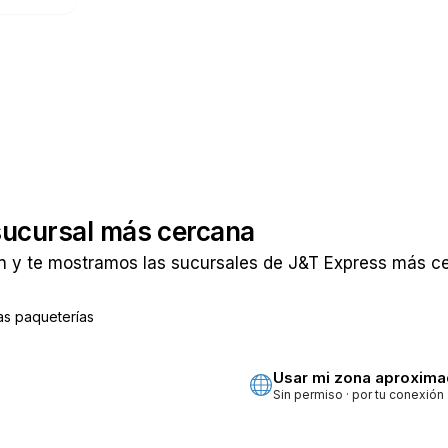
sucursal más cercana
n y te mostramos las sucursales de J&T Express más cer
as paqueterías
ta
Usar mi zona aproxim
Sin permiso · por tu conexión