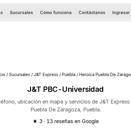
as
Sucursales
Cómo funciona
Contáctanos
Ingresar
icio
/
Sucursales
/
J&T Express
/
Puebla
/
Heroica Puebla De Zarag
J&T PBC-Universidad
eléfono, ubicación en mapa y servicios de J&T Express
Puebla De Zaragoza, Puebla.
★ 3 · 13 reseñas en Google