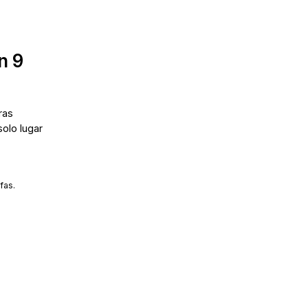
n 9
ras
solo lugar
fas.