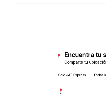
Consultar tarifas
Encuentra tu 
Comparte tu ubicació
Solo J&T Express
Todas l
Usar mi ubicación exac
Más precisa · pide permiso