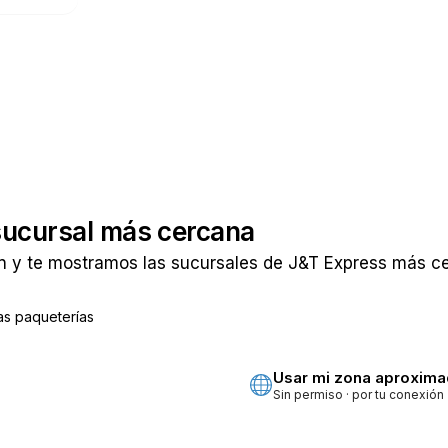
sucursal más cercana
n y te mostramos las sucursales de J&T Express más cer
as paqueterías
ta
Usar mi zona aproxim
Sin permiso · por tu conexión