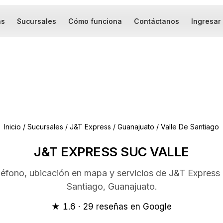
as
Sucursales
Cómo funciona
Contáctanos
Ingresar
Inicio
/
Sucursales
/
J&T Express
/
Guanajuato
/
Valle De Santiago
J&T EXPRESS SUC VALLE
eléfono, ubicación en mapa y servicios de J&T Express 
Santiago, Guanajuato.
★ 1.6 · 29 reseñas en Google