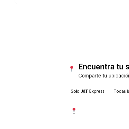
Consultar tarifas
Encuentra tu 
Comparte tu ubicació
Solo J&T Express
Todas l
Usar mi ubicación exac
Más precisa · pide permiso