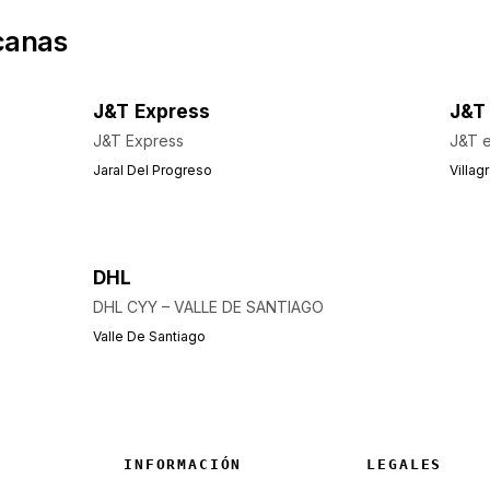
canas
J&T Express
J&T
J&T Express
J&T e
Jaral Del Progreso
Villag
DHL
DHL CYY – VALLE DE SANTIAGO
Valle De Santiago
INFORMACIÓN
LEGALES