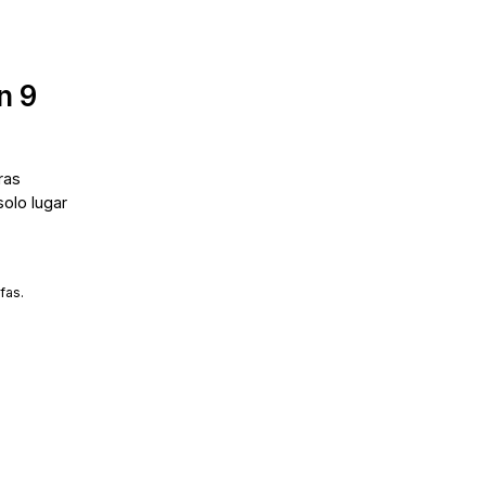
n 9
ras
solo lugar
fas.