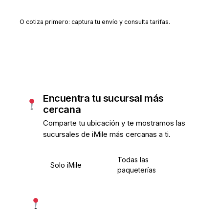
Crear cuenta gratis
O cotiza primero: captura tu envío y consulta tarifas.
Encuentra tu sucursal más
cercana
Comparte tu ubicación y te mostramos las
sucursales de iMile más cercanas a ti.
Todas las
Solo iMile
paqueterías
Usar mi ubicación exacta
Más precisa · pide permiso