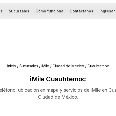
as
Sucursales
Cómo funciona
Contáctanos
Ingresar
Inicio
/
Sucursales
/
iMile
/
Ciudad de México
/
Cuauhtemoc
iMile Cuauhtemoc
teléfono, ubicación en mapa y servicios de iMile en C
Ciudad de México.