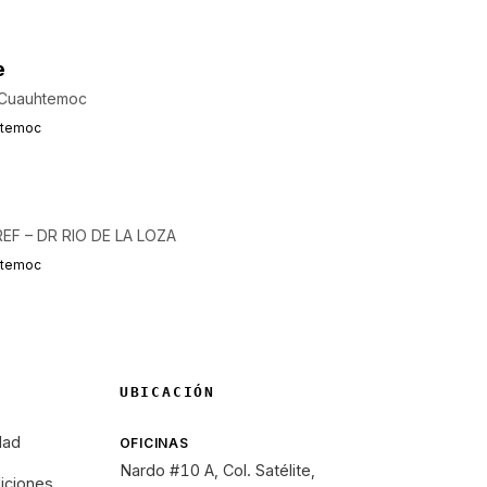
e
 Cuauhtemoc
htemoc
EF – DR RIO DE LA LOZA
htemoc
UBICACIÓN
dad
OFICINAS
Nardo #10 A, Col. Satélite,
iciones