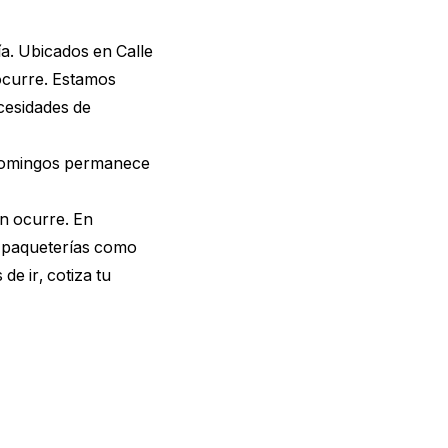
ía. Ubicados en Calle
 ocurre. Estamos
ecesidades de
s domingos permanece
en ocurre. En
s paqueterías como
 de ir,
cotiza tu