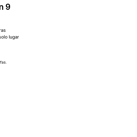
n 9
ras
solo lugar
fas.