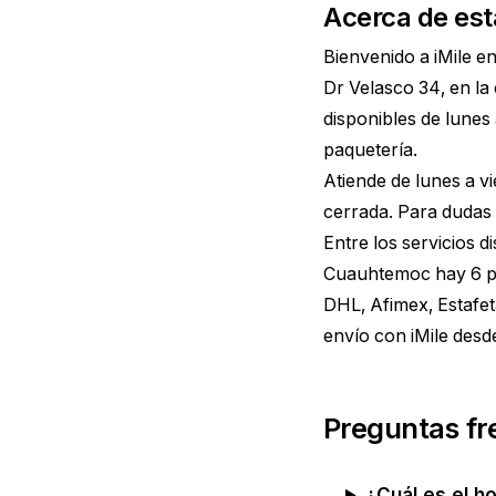
Acerca de est
Bienvenido a iMile e
Dr Velasco 34, en la
disponibles de lunes
paquetería.
Atiende de lunes a v
cerrada. Para dudas 
Entre los servicios 
Cuauhtemoc hay 6 pu
DHL, Afimex, Estafet
envío con iMile des
Preguntas fr
¿Cuál es el h