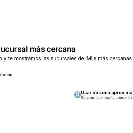
sucursal más cercana
 y te mostramos las sucursales de iMile más cercanas a
terías
ta
Usar mi zona aproxim
Sin permiso · por tu conexión