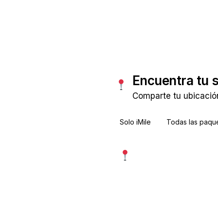
Consultar tarifas
Encuentra tu 
Comparte tu ubicación
Solo iMile
Todas las paque
Usar mi ubicación exac
Más precisa · pide permiso