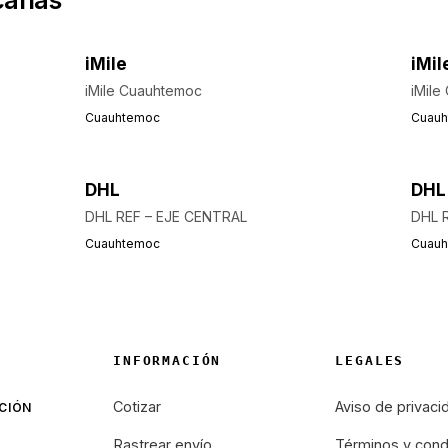
iMile
iMil
iMile Cuauhtemoc
iMile
Cuauhtemoc
Cuau
DHL
DHL
DHL REF – EJE CENTRAL
DHL R
Cuauhtemoc
Cuau
INFORMACIÓN
LEGALES
Cotizar
Aviso de privaci
CIÓN
Rastrear envío
Términos y cond