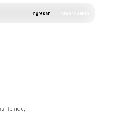
Ingresar
Crear cuenta
uauhtemoc,