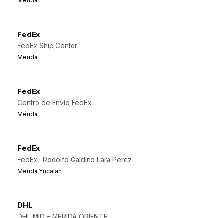
Mérida
FedEx
FedEx Ship Center
Mérida
FedEx
Centro de Envío FedEx
Mérida
FedEx
FedEx · Rodolfo Galdino Lara Perez
Merida Yucatan
DHL
DHL MID – MERIDA ORIENTE