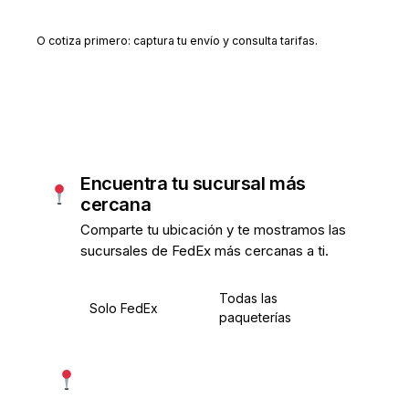
Crear cuenta gratis
O cotiza primero: captura tu envío y consulta tarifas.
Encuentra tu sucursal más
cercana
Comparte tu ubicación y te mostramos las
sucursales de FedEx más cercanas a ti.
Todas las
Solo FedEx
paqueterías
Usar mi ubicación exacta
Más precisa · pide permiso