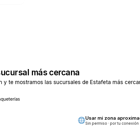
sucursal más cercana
 y te mostramos las sucursales de Estafeta más cercan
aqueterías
ta
Usar mi zona aproxim
Sin permiso · por tu conexión