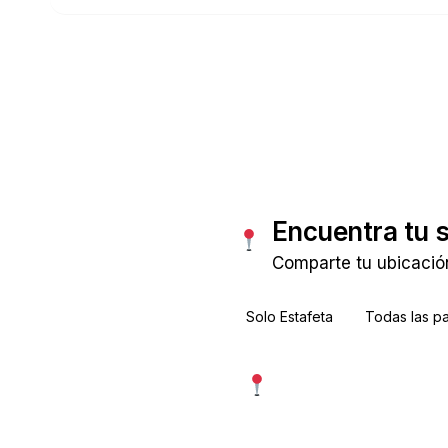
Consultar tarifas
Encuentra tu 
Comparte tu ubicación
Solo Estafeta
Todas las p
Usar mi ubicación exac
Más precisa · pide permiso