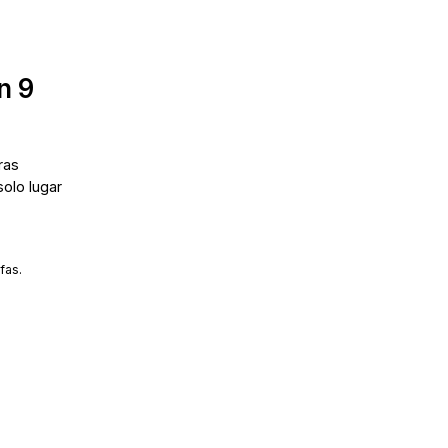
n 9
ras
solo lugar
fas.