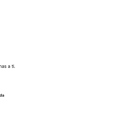
as a ti.
ada