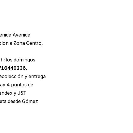
enida Avenida
olonia Zona Centro,
 h; los domingos
716440236
.
recolección y entrega
hay 4 puntos de
Sendex y J&T
afeta desde Gómez