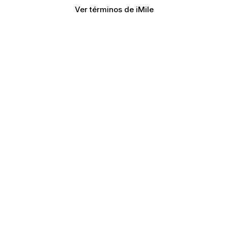
Ver términos de iMile
Gestiona todos tus
envíos desde un solo
lugar
Compara, organiza y da seguimiento a todos tus
envíos de forma centralizada con las mejores
tarifas.
Comienza a cotizar
Crear cuenta gratis