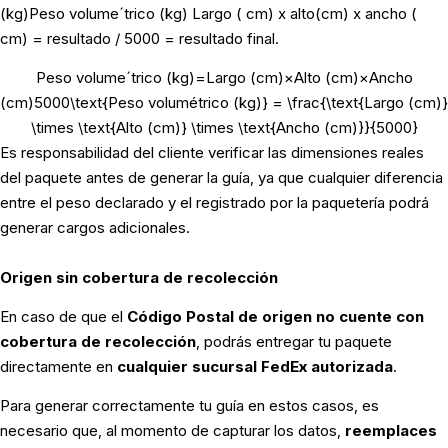
(kg)
Peso volum
e
ˊ
trico (kg)
Largo ( cm) x alto(cm) x ancho (
cm) = resultado / 5000 = resultado final.
Peso volum
e
ˊ
trico (kg)
=
Largo (cm)
×
Alto (cm)
×
Ancho
(cm)
5000
\text{Peso volumétrico (kg)} = \frac{\text{Largo (cm)}
\times \text{Alto (cm)} \times \text{Ancho (cm)}}{5000}
Es responsabilidad del cliente verificar las dimensiones reales
del paquete antes de generar la guía, ya que cualquier diferencia
entre el peso declarado y el registrado por la paquetería podrá
generar cargos adicionales.
Origen sin cobertura de recolección
En caso de que el
Código Postal de origen no cuente con
cobertura de recolección
, podrás entregar tu paquete
directamente en
cualquier sucursal FedEx autorizada
.
Para generar correctamente tu guía en estos casos, es
necesario que, al momento de capturar los datos,
reemplaces